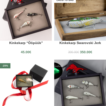
LAOST OTSAS
Kinkekarp “Ööpüük”
Kinkekarp Swarovski Jerk
45.00
€
350.00
€
390.00
€
-25%