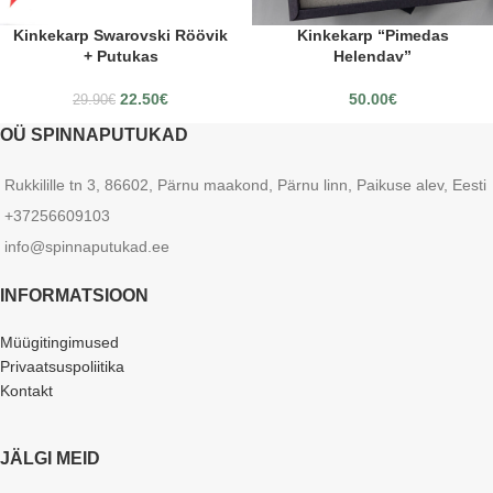
Kinkekarp Swarovski Röövik
Kinkekarp “Pimedas
+ Putukas
Helendav”
22.50
€
50.00
€
29.90
€
OÜ SPINNAPUTUKAD
Rukkilille tn 3, 86602, Pärnu maakond, Pärnu linn, Paikuse alev, Eesti
+37256609103
info@spinnaputukad.ee
INFORMATSIOON
Müügitingimused
Privaatsuspoliitika
Kontakt
JÄLGI MEID