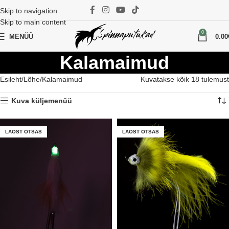
Skip to navigation
Skip to main content
0
MENÜÜ
0.00
Kalamaimud
Esileht
Lõhe
Kalamaimud
Kuvatakse kõik 18 tulemust
Kuva küljemenüü
LAOST OTSAS
LAOST OTSAS