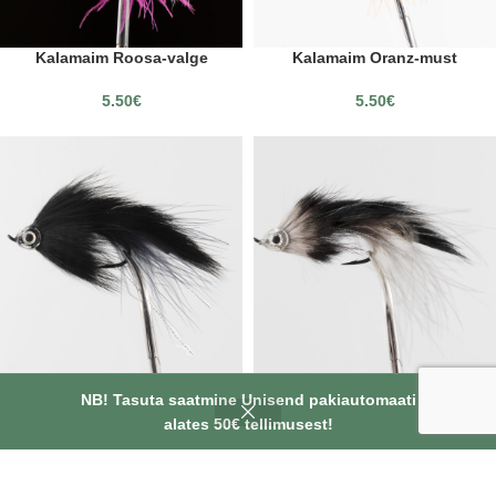
Kalamaim Roosa-valge
Kalamaim Oranz-must
5.50
€
5.50
€
Kalamaim Must
Kalamaim Hall-must
NB! Tasuta saatmine Unisend pakiautomaati
alates 50€ tellimusest!
5.50
€
5.50
€
LAOST OTSAS
LAOST OTSAS