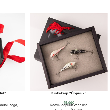
lid”
Kinkekarp “Ööpüük”
45.00
€
õhualusega,
Röövik ööpüük vöödiline