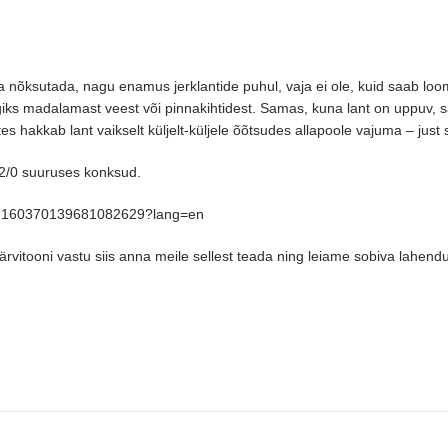
aga nõksutada, nagu enamus jerklantide puhul, vaja ei ole, kuid saab lo
üügiks madalamast veest või pinnakihtidest. Samas, kuna lant on uppuv, s
 hakkab lant vaikselt küljelt-küljele õõtsudes allapoole vajuma – just se
 2/0 suuruses konksud.
eo/7160370139681082629?lang=en
rvitooni vastu siis anna meile sellest teada ning leiame sobiva lahend