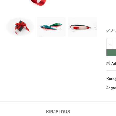
nda
3 
Ad
Kateg
Jaga
KIRJELDUS