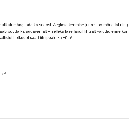
omulikult mängitada ka sedasi. Aeglase kerimise juures on mäng lai ning
aab püüda ka sügavamalt – selleks lase landil lihtsalt vajuda, enne kui
llistel hetkedel saad tihtipeale ka võtu!
use!