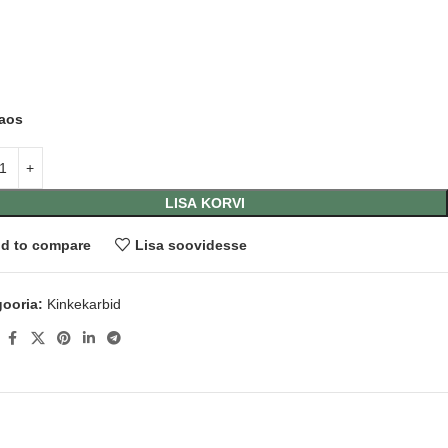
laos
LISA KORVI
d to compare
Lisa soovidesse
ooria:
Kinkekarbid
: