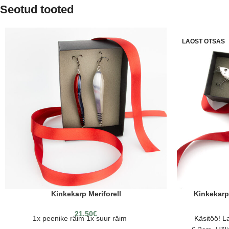
Seotud tooted
LAOST OTSAS
Kinkekarp Meriforell
Kinkekarp
21.50
€
1x peenike räim 1x suur räim
Käsitöö! L