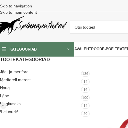
Skip to navigation
Skip to main content
AVALEHT
POOD
E-POE TEATE
KATEGOORIAD
TOOTEKATEGOORIAD
Jõe- ja meriforell
136
Meriforell merest
14
Haug
16
Lõhe
100
Kingituseks
14
!Leiunurk!
20