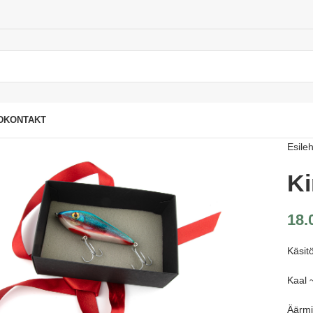
D
KONTAKT
Esileh
Ki
18.
Käsit
Kaal 
Äärmi