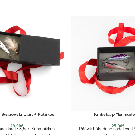
 Swarovski Lant + Putukas
Kinkekarp “Erimude
29.90
€
25.00
€
andi kaal ~8,5gr. Keha pikkus
Röövik hõbedase sädeleva k