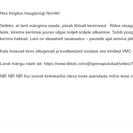
Hea kingitus haugipüügi fännile!
Selleks, et lanti mängima saada, piisab lihtsalt kerimisest. Ridva ots
laisk, kiirema kerimise juures vilgas küljelt-küljele silkamine. Sobib p
kerima hakkad. Lant on ideaalselt tasakaalus – pauside ajal seisma jättes
Kala hoiavad kinni ülitugevad ja kvaliteetsed soolase vee kindlad VMC
Landi mängu näeb siit: https://www.tiktok.com/@spinnaputukad/vid
NB! NB! NB! Kui soovid kinkekarbis oleva toote asendada mõne teise vä