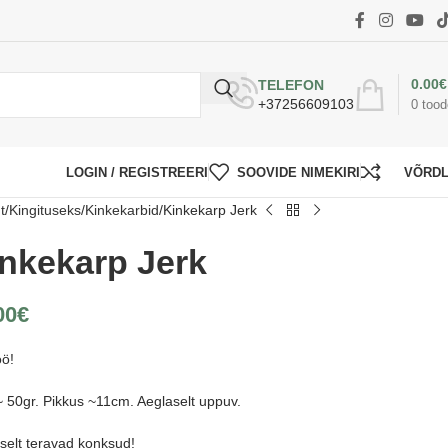
0.00
€
TELEFON
+37256609103
0
tood
LOGIN / REGISTREERI
SOOVIDE NIMEKIRI
VÕRD
t
Kingituseks
Kinkekarbid
Kinkekarp Jerk
nkekarp Jerk
00
€
öö!
~ 50gr. Pikkus ~11cm. Aeglaselt uppuv.
selt teravad konksud!