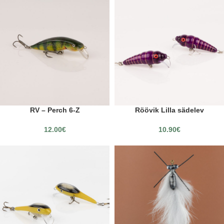
RV – Perch 6-Z
Röövik Lilla sädelev
12.00
€
10.90
€