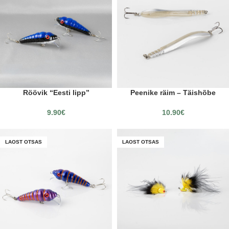
Röövik “Eesti lipp”
Peenike räim – Täishõbe
9.90
€
10.90
€
LAOST OTSAS
LAOST OTSAS