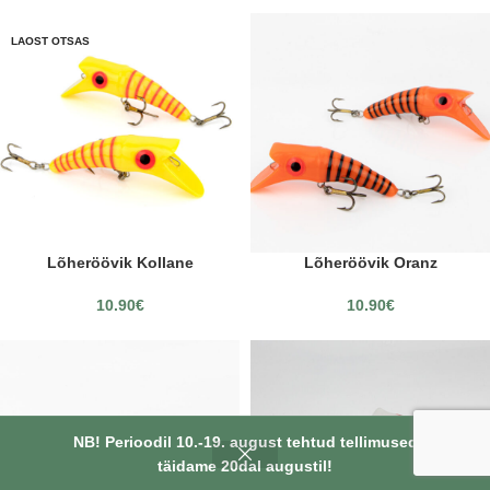
LAOST OTSAS
Lõheröövik Kollane
Lõheröövik Oranz
10.90
€
10.90
€
NB! Perioodil 10.-19. august tehtud tellimused
täidame 20dal augustil!