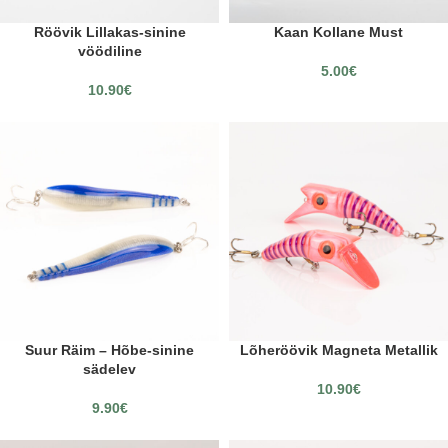
Röövik Lillakas-sinine
Kaan Kollane Must
vöödiline
5.00
€
10.90
€
Suur Räim – Hõbe-sinine
Lõheröövik Magneta Metallik
sädelev
10.90
€
9.90
€