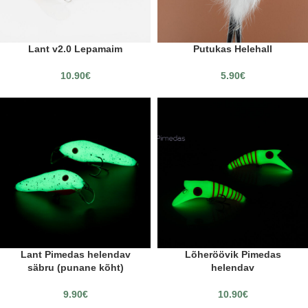
Lant v2.0 Lepamaim
Putukas Helehall
10.90
€
5.90
€
Lant Pimedas helendav
Lõheröövik Pimedas
säbru (punane kõht)
helendav
9.90
€
10.90
€