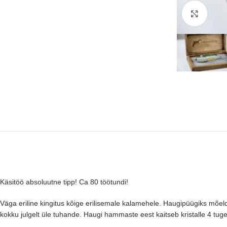
Suure
Käsitöö absoluutne tipp! Ca 80 töötundi!
Väga eriline kingitus kõige erilisemale kalamehele. Haugipüügiks mõeldu
kokku julgelt üle tuhande. Haugi hammaste eest kaitseb kristalle 4 tugev