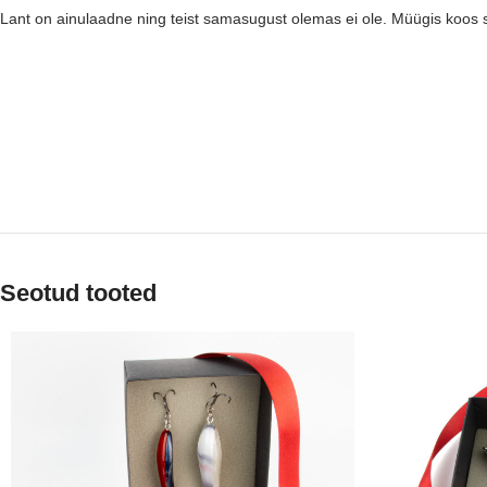
Lant on ainulaadne ning teist samasugust olemas ei ole. Müügis koos st
Seotud tooted