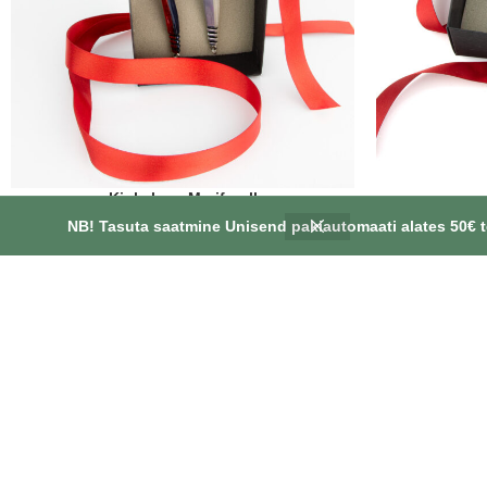
Kinkekarp Meriforell
NB! Tasuta saatmine Unisend pakiautomaati alates 50€ t
21.50
€
1x peenike räim 1x suur räim
Käsitöö! Kaal
uppuv. Ä
OÜ SPINNAPUTUKAD
INFORMATSI
Müügitingimuse
Rukkilille tn 3, 86602, Pärnu maakond, Pärnu
Privaatsuspoliiti
linn, Paikuse alev, Eesti
Kontakt
+37256609103