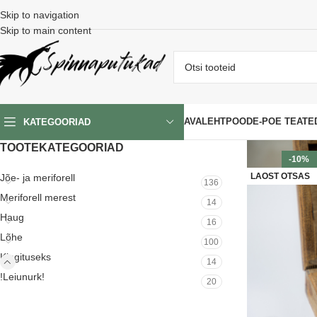
Skip to navigation
Skip to main content
AVALEHT
POOD
E-POE TEATE
KATEGOORIAD
TOOTEKATEGOORIAD
-10%
LAOST OTSAS
Jõe- ja meriforell
136
Meriforell merest
14
Haug
16
Lõhe
100
Kingituseks
14
!Leiunurk!
20