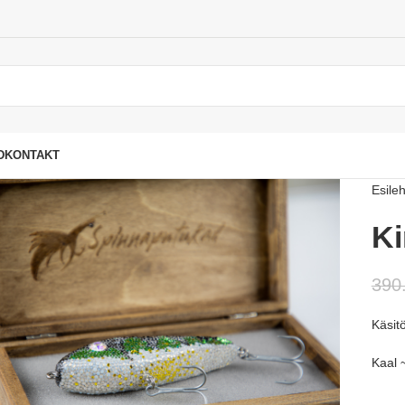
D
KONTAKT
Esileh
Ki
390
Käsit
Kaal 