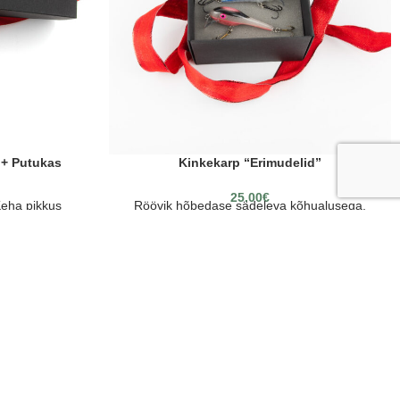
 + Putukas
Kinkekarp “Erimudelid”
25.00
€
Keha pikkus
Röövik hõbedase sädeleva kõhualusega,
kaal ~ 2,5gr.
sinise ning pimedas helendava keskjoonega ja
uppuv.
lilla sädeleva pealsega.
Lant v2.0 roosa sädeleva ja roosa metalliku
kõhualusega, hõbedase sädeleva
keskjoonega ning musta/roosa sädeleva
JÄLGI MEID
pealsega.