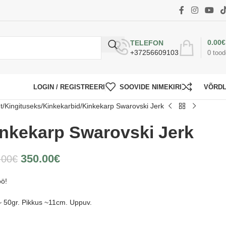
0.00
€
TELEFON
+37256609103
0
tood
LOGIN / REGISTREERI
SOOVIDE NIMEKIRI
VÕRD
t
Kingituseks
Kinkekarbid
Kinkekarp Swarovski Jerk
nkekarp Swarovski Jerk
350.00
€
.00
€
öö!
~ 50gr. Pikkus ~11cm. Uppuv.