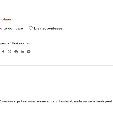
 otsas
d to compare
Lisa soovidesse
ooria:
Kinkekarbid
:
warovski ja Preciosa erinevat värvi kristallid, mida on selle landi peal