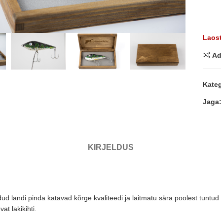
nda
Laost
Ad
Kateg
Jaga
KIRJELDUS
d landi pinda katavad kõrge kvaliteedi ja laitmatu sära poolest tuntud S
at lakikihti.