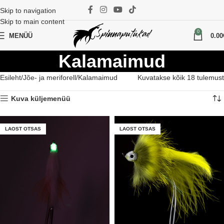
Skip to navigation
Skip to main content
0
MENÜÜ
0.00
Kalamaimud
Esileht
Jõe- ja meriforell
Kalamaimud
Kuvatakse kõik 18 tulemust
Kuva küljemenüü
LAOST OTSAS
LAOST OTSAS