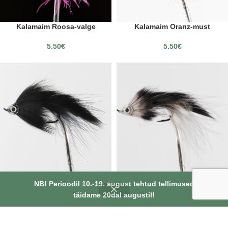
Kalamaim Roosa-valge
Kalamaim Oranz-must
5.50
€
5.50
€
Kalamaim Must
Kalamaim Hall-must
NB! Perioodil 10.-19. august tehtud tellimused
täidame 20dal augustil!
5.50
€
5.50
€
LAOST OTSAS
LAOST OTSAS