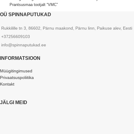
Prantsusmaa tootjalt “VMC”
OÜ SPINNAPUTUKAD
Rukkilille tn 3, 86602, Pärnu maakond, Pärnu linn, Paikuse alev, Eesti
+37256609103
info@spinnaputukad.ee
INFORMATSIOON
Müügitingimused
Privaatsuspoliitika
Kontakt
JÄLGI MEID