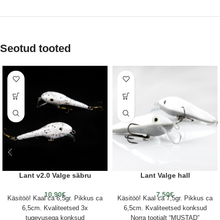
Seotud tooted
Lant v2.0 Valge säbru
Lant Valge hall
10.90
€
7.50
€
Käsitöö! Kaal ca 6,5gr. Pikkus ca
Käsitöö! Kaal ca 7,5gr. Pikkus ca
6,5cm. Kvaliteetsed 3x
6,5cm. Kvaliteetsed konksud
tugevusega konksud
Norra tootjalt “MUSTAD”