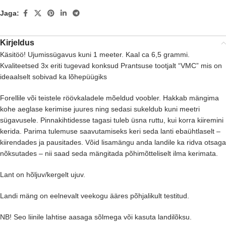
Jaga:
Kirjeldus
Käsitöö! Ujumissügavus kuni 1 meeter. Kaal ca 6,5 grammi.
Kvaliteetsed 3x eriti tugevad konksud Prantsuse tootjalt “VMC” mis on
ideaalselt sobivad ka lõhepüügiks
Forellile või teistele röövkaladele mõeldud voobler. Hakkab mängima
kohe aeglase kerimise juures ning sedasi sukeldub kuni meetri
sügavusele. Pinnakihtidesse tagasi tuleb üsna ruttu, kui korra kiiremini
kerida. Parima tulemuse saavutamiseks keri seda lanti ebaühtlaselt –
kiirendades ja pausitades. Võid lisamängu anda landile ka ridva otsaga
nõksutades – nii saad seda mängitada põhimõtteliselt ilma kerimata.
Lant on hõljuv/kergelt ujuv.
Landi mäng on eelnevalt veekogu ääres põhjalikult testitud.
NB! Seo liinile lahtise aasaga sõlmega või kasuta landilõksu.