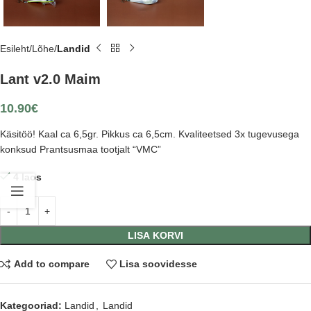
Esileht
Lõhe
Landid
Lant v2.0 Maim
10.90
€
Käsitöö! Kaal ca 6,5gr. Pikkus ca 6,5cm. Kvaliteetsed 3x tugevusega
konksud Prantsusmaa tootjalt “VMC”
4 laos
LISA KORVI
Add to compare
Lisa soovidesse
Kategooriad:
Landid
,
Landid