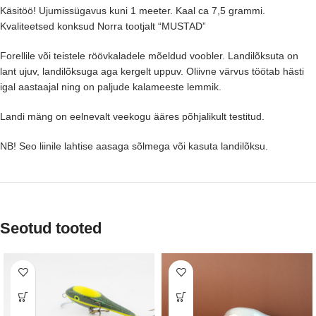
Käsitöö! Ujumissügavus kuni 1 meeter. Kaal ca 7,5 grammi.
Kvaliteetsed konksud Norra tootjalt “MUSTAD”
Forellile või teistele röövkaladele mõeldud voobler. Landilõksuta on
lant ujuv, landilõksuga aga kergelt uppuv. Oliivne värvus töötab hästi
igal aastaajal ning on paljude kalameeste lemmik.
Landi mäng on eelnevalt veekogu ääres põhjalikult testitud.
NB! Seo liinile lahtise aasaga sõlmega või kasuta landilõksu.
Seotud tooted