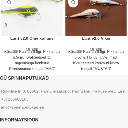
Lant v2.0 Oliiv kollane
Lant v2.0 Viker
10.90
€
10.90
€
Käsitöö! Kaal ca 6,5gr. Pikkus ca
Käsitöö! Kaal ca 6,5gr. Pikkus ca
6,5cm. Kvaliteetsed 3x
6,5cm. Hõljuv! UV-silmad.
tugevusega konksud
Kvaliteetsed konksud Norra
Prantsusmaa tootjalt “VMC”
tootjalt “MUSTAD”
OÜ SPINNAPUTUKAD
Rukkilille tn 3, 86602, Pärnu maakond, Pärnu linn, Paikuse alev, Eesti
+37256609103
info@spinnaputukad.ee
INFORMATSIOON