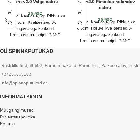
Lant v2.0 Valge säbru
Lant v2.0 Pimedas helendav
säbru
10.90
€
Käsitöö! Kaal ca 6,5gr. Pikkus ca
10.90
€
Käsitöö! Kaal ca 6,5gr. Pikkus ca
6,5cm. Kvaliteetsed 3x
6,5cm. Hõljuv! Kvaliteetsed 3x
tugevusega konksud
tugevusega konksud
Prantsusmaa tootjalt “VMC”
Prantsusmaa tootjalt “VMC”
OÜ SPINNAPUTUKAD
Rukkilille tn 3, 86602, Pärnu maakond, Pärnu linn, Paikuse alev, Eesti
+37256609103
info@spinnaputukad.ee
INFORMATSIOON
Müügitingimused
Privaatsuspoliitika
Kontakt