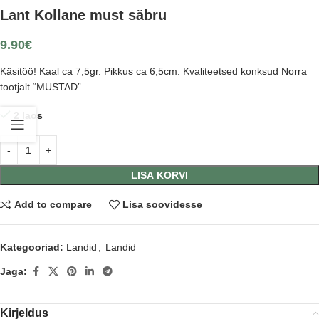
Lant Kollane must säbru
9.90
€
Käsitöö! Kaal ca 7,5gr. Pikkus ca 6,5cm. Kvaliteetsed konksud Norra
tootjalt “MUSTAD”
2 laos
LISA KORVI
Add to compare
Lisa soovidesse
Kategooriad:
Landid
,
Landid
Jaga:
Kirjeldus