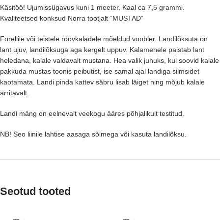
Käsitöö! Ujumissügavus kuni 1 meeter. Kaal ca 7,5 grammi.
Kvaliteetsed konksud Norra tootjalt “MUSTAD”
Forellile või teistele röövkaladele mõeldud voobler. Landilõksuta on
lant ujuv, landilõksuga aga kergelt uppuv. Kalamehele paistab lant
heledana, kalale valdavalt mustana. Hea valik juhuks, kui soovid kalale
pakkuda mustas toonis peibutist, ise samal ajal landiga silmsidet
kaotamata. Landi pinda kattev säbru lisab läiget ning mõjub kalale
ärritavalt.
Landi mäng on eelnevalt veekogu ääres põhjalikult testitud.
NB! Seo liinile lahtise aasaga sõlmega või kasuta landilõksu.
Seotud tooted