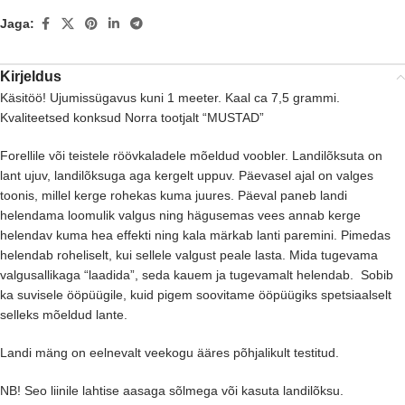
Jaga:
Kirjeldus
Käsitöö! Ujumissügavus kuni 1 meeter. Kaal ca 7,5 grammi.
Kvaliteetsed konksud Norra tootjalt “MUSTAD”
Forellile või teistele röövkaladele mõeldud voobler. Landilõksuta on
lant ujuv, landilõksuga aga kergelt uppuv. Päevasel ajal on valges
toonis, millel kerge rohekas kuma juures. Päeval paneb landi
helendama loomulik valgus ning hägusemas vees annab kerge
helendav kuma hea effekti ning kala märkab lanti paremini. Pimedas
helendab roheliselt, kui sellele valgust peale lasta. Mida tugevama
valgusallikaga “laadida”, seda kauem ja tugevamalt helendab. Sobib
ka suvisele ööpüügile, kuid pigem soovitame ööpüügiks spetsiaalselt
selleks mõeldud lante.
Landi mäng on eelnevalt veekogu ääres põhjalikult testitud.
NB! Seo liinile lahtise aasaga sõlmega või kasuta landilõksu.