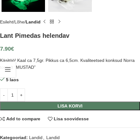
Esileht
Lõhe
Landid
Lant Pimedas helendav
7.90
€
Käsitöö! Kaal ca 7,5gr. Pikkus ca 6,5cm. Kvaliteetsed konksud Norra
tootjalt “MUSTAD”
5 laos
LISA KORVI
Add to compare
Lisa soovidesse
Kategooriad:
Landid
,
Landid