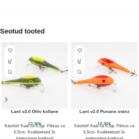
Seotud tooted
Lant v2.0 Oliiv kollane
Lant v2.0 Punane oranz
10.90
€
10.90
€
Käsitöö! Kaal ca 6,5gr. Pikkus ca
Käsitöö! Kaal ca 6,5gr. Pikkus ca
6,5cm. Kvaliteetsed 3x
6,5cm. Kvaliteetsed 3x
tugevusega konksud
tugevusega konksud