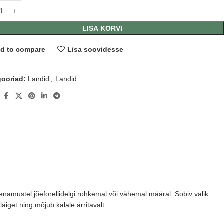
LISA KORVI
d to compare
Lisa soovidesse
ooriad:
Landid
,
Landid
:
 enamustel jõeforellidelgi rohkemal või vähemal määral. Sobiv valik
äiget ning mõjub kalale ärritavalt.