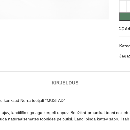
nda
Ad
Kateg
Jaga
KIRJELDUS
ed konksud Norra tootjalt “MUSTAD”
nt ujuv, landilõksuga aga kergelt uppuv. Beežikat-pruunikat tooni esineb
uda naturaalsemates toonides peibutisi. Landi pinda kattev säbru lisab l