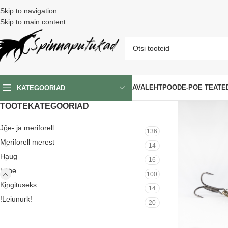
Skip to navigation
Skip to main content
AVALEHT
POOD
E-POE TEATE
KATEGOORIAD
TOOTEKATEGOORIAD
Jõe- ja meriforell
136
Meriforell merest
14
Haug
16
Lõhe
100
Kingituseks
14
!Leiunurk!
20