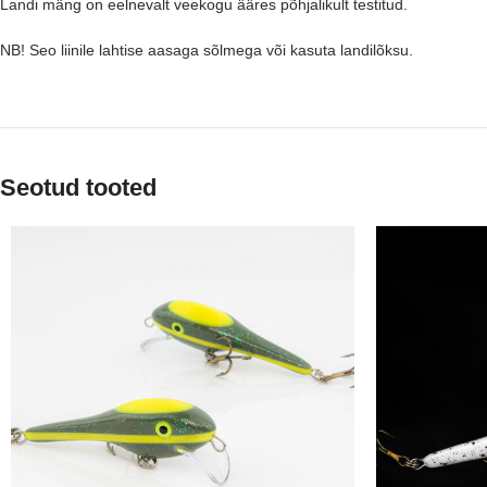
Landi mäng on eelnevalt veekogu ääres põhjalikult testitud.
NB! Seo liinile lahtise aasaga sõlmega või kasuta landilõksu.
Seotud tooted