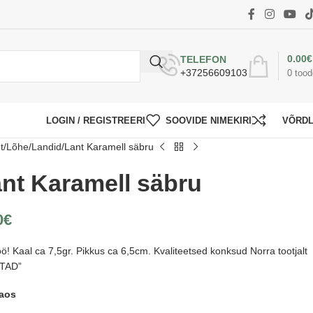
0.00
€
TELEFON
+37256609103
0
tood
LOGIN / REGISTREERI
SOOVIDE NIMEKIRI
VÕRD
t
Lõhe
Landid
Lant Karamell säbru
nt Karamell säbru
0
€
öö! Kaal ca 7,5gr. Pikkus ca 6,5cm. Kvaliteetsed konksud Norra tootjalt
TAD”
laos