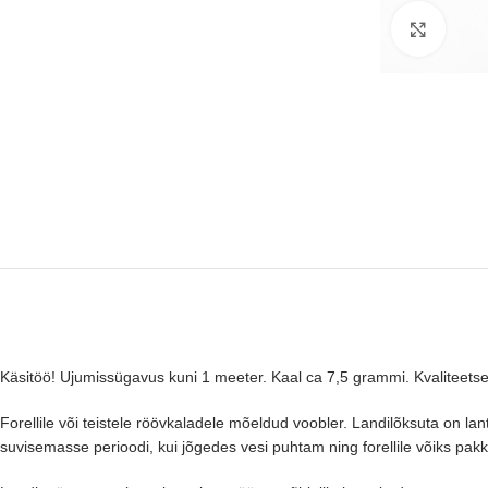
Suure
Käsitöö! Ujumissügavus kuni 1 meeter. Kaal ca 7,5 grammi. Kvaliteets
Forellile või teistele röövkaladele mõeldud voobler. Landilõksuta on la
suvisemasse perioodi, kui jõgedes vesi puhtam ning forellile võiks pakk