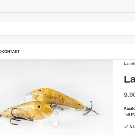
D
KONTAKT
Esileh
La
9.9
Käsit
“MUS
6 