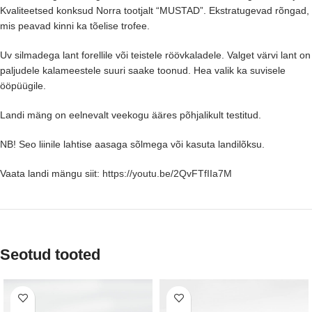
Kvaliteetsed konksud Norra tootjalt “MUSTAD”. Ekstratugevad rõngad,
mis peavad kinni ka tõelise trofee.
Uv silmadega lant forellile või teistele röövkaladele. Valget värvi lant on
paljudele kalameestele suuri saake toonud. Hea valik ka suvisele
ööpüügile.
Landi mäng on eelnevalt veekogu ääres põhjalikult testitud.
NB! Seo liinile lahtise aasaga sõlmega või kasuta landilõksu.
Vaata landi mängu siit:
https://youtu.be/2QvFTfIIa7M
Seotud tooted