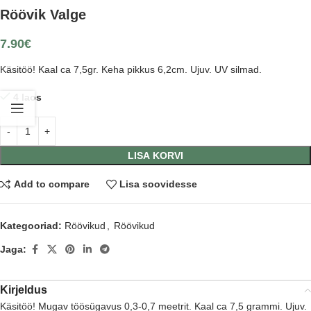
Röövik Valge
7.90
€
Käsitöö! Kaal ca 7,5gr. Keha pikkus 6,2cm. Ujuv. UV silmad.
4 laos
LISA KORVI
Add to compare
Lisa soovidesse
Kategooriad:
Röövikud
,
Röövikud
Jaga:
Kirjeldus
Käsitöö! Mugav töösügavus 0,3-0,7 meetrit. Kaal ca 7,5 grammi. Ujuv.