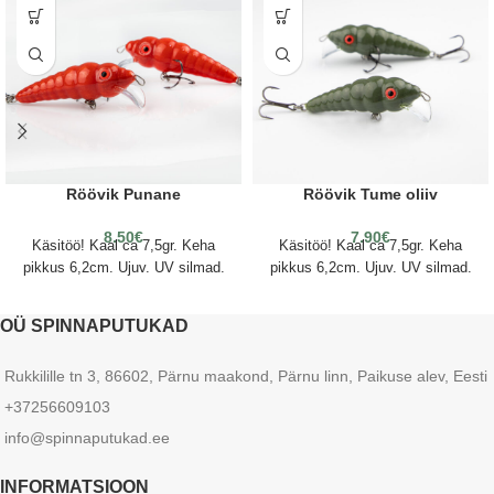
Röövik Punane
Röövik Tume oliiv
8.50
€
7.90
€
Käsitöö! Kaal ca 7,5gr. Keha
Käsitöö! Kaal ca 7,5gr. Keha
pikkus 6,2cm. Ujuv. UV silmad.
pikkus 6,2cm. Ujuv. UV silmad.
OÜ SPINNAPUTUKAD
Rukkilille tn 3, 86602, Pärnu maakond, Pärnu linn, Paikuse alev, Eesti
+37256609103
info@spinnaputukad.ee
INFORMATSIOON