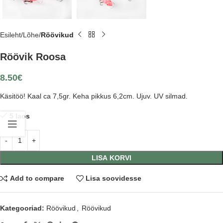
Esileht
Lõhe
Röövikud
Röövik Roosa
8.50
€
Käsitöö! Kaal ca 7,5gr. Keha pikkus 6,2cm. Ujuv. UV silmad.
5 laos
LISA KORVI
Add to compare
Lisa soovidesse
Kategooriad:
Röövikud
,
Röövikud