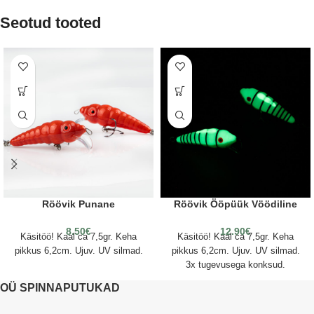
Seotud tooted
Röövik Punane
Röövik Ööpüük Vöödiline
8.50
€
12.90
€
Käsitöö! Kaal ca 7,5gr. Keha
Käsitöö! Kaal ca 7,5gr. Keha
pikkus 6,2cm. Ujuv. UV silmad.
pikkus 6,2cm. Ujuv. UV silmad.
3x tugevusega konksud.
OÜ SPINNAPUTUKAD