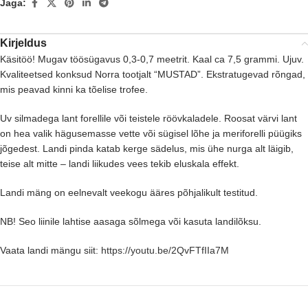
Jaga:
Kirjeldus
Käsitöö! Mugav töösügavus 0,3-0,7 meetrit. Kaal ca 7,5 grammi. Ujuv.
Kvaliteetsed konksud Norra tootjalt “MUSTAD”. Ekstratugevad rõngad,
mis peavad kinni ka tõelise trofee.
Uv silmadega lant forellile või teistele röövkaladele. Roosat värvi lant
on hea valik hägusemasse vette või sügisel lõhe ja meriforelli püügiks
jõgedest. Landi pinda katab kerge sädelus, mis ühe nurga alt läigib,
teise alt mitte – landi liikudes vees tekib eluskala effekt.
Landi mäng on eelnevalt veekogu ääres põhjalikult testitud.
NB! Seo liinile lahtise aasaga sõlmega või kasuta landilõksu.
Vaata landi mängu siit:
https://youtu.be/2QvFTfIIa7M