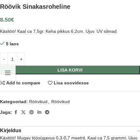
Röövik Sinakasroheline
8.50
€
Käsitöö! Kaal ca 7,5gr. Keha pikkus 6,2cm. Ujuv. UV silmad.
5 laos
LISA KORVI
Add to compare
Lisa soovidesse
Kategooriad:
Röövikud
,
Röövikud
Jaga:
Kirjeldus
Käsitöö! Mugav töösügavus 0,3-0,7 meetrit. Kaal ca 7,5 grammi. Ujuv.