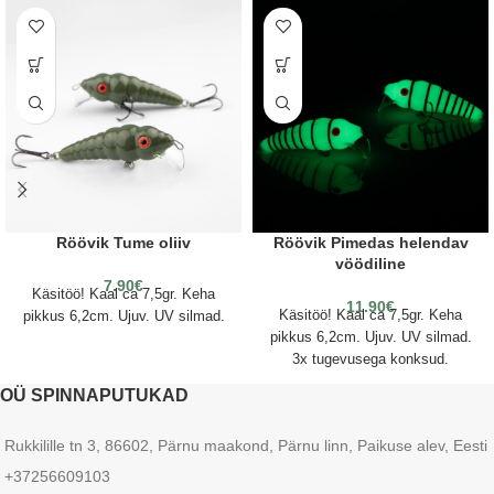
Röövik Tume oliiv
Röövik Pimedas helendav
vöödiline
7.90
€
Käsitöö! Kaal ca 7,5gr. Keha
11.90
€
Käsitöö! Kaal ca 7,5gr. Keha
pikkus 6,2cm. Ujuv. UV silmad.
pikkus 6,2cm. Ujuv. UV silmad.
3x tugevusega konksud.
OÜ SPINNAPUTUKAD
Rukkilille tn 3, 86602, Pärnu maakond, Pärnu linn, Paikuse alev, Eesti
+37256609103