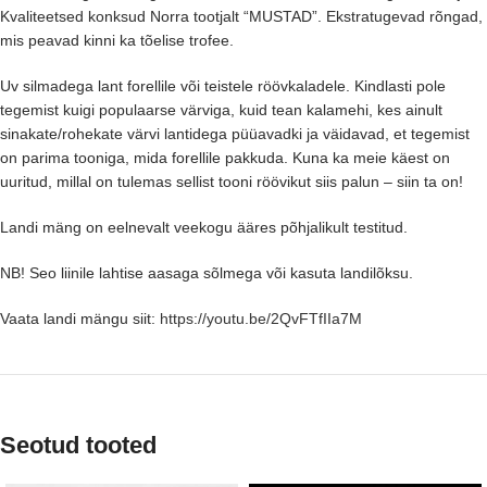
Kvaliteetsed konksud Norra tootjalt “MUSTAD”. Ekstratugevad rõngad,
mis peavad kinni ka tõelise trofee.
Uv silmadega lant forellile või teistele röövkaladele. Kindlasti pole
tegemist kuigi populaarse värviga, kuid tean kalamehi, kes ainult
sinakate/rohekate värvi lantidega püüavadki ja väidavad, et tegemist
on parima tooniga, mida forellile pakkuda. Kuna ka meie käest on
uuritud, millal on tulemas sellist tooni röövikut siis palun – siin ta on!
Landi mäng on eelnevalt veekogu ääres põhjalikult testitud.
NB! Seo liinile lahtise aasaga sõlmega või kasuta landilõksu.
Vaata landi mängu siit:
https://youtu.be/2QvFTfIIa7M
Seotud tooted