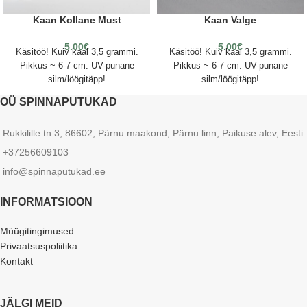
Kaan Kollane Must
Kaan Valge
5.00
€
5.00
€
Käsitöö! Kuiv kaal 3,5 grammi.
Käsitöö! Kuiv kaal 3,5 grammi.
Pikkus ~ 6-7 cm. UV-punane
Pikkus ~ 6-7 cm. UV-punane
silm/löögitäpp!
silm/löögitäpp!
OÜ SPINNAPUTUKAD
Rukkilille tn 3, 86602, Pärnu maakond, Pärnu linn, Paikuse alev, Eesti
+37256609103
info@spinnaputukad.ee
INFORMATSIOON
Müügitingimused
Privaatsuspoliitika
Kontakt
JÄLGI MEID