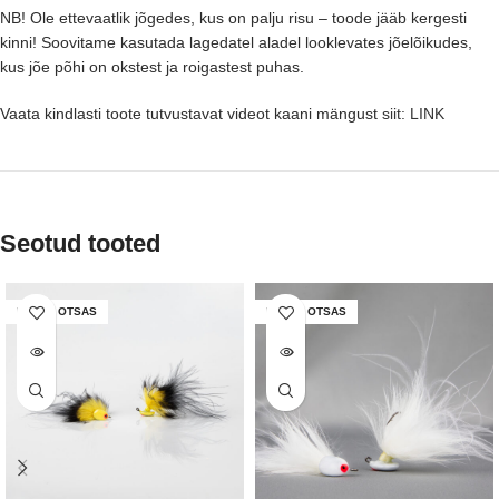
NB! Ole ettevaatlik jõgedes, kus on palju risu – toode jääb kergesti
kinni! Soovitame kasutada lagedatel aladel looklevates jõelõikudes,
kus jõe põhi on okstest ja roigastest puhas.
Vaata kindlasti toote tutvustavat videot kaani mängust
siit: LINK
Seotud tooted
LAOST OTSAS
LAOST OTSAS