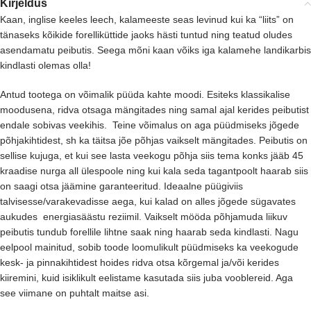
Kirjeldus
Kaan, inglise keeles leech, kalameeste seas levinud kui ka “liits” on
tänaseks kõikide forelliküttide jaoks hästi tuntud ning teatud oludes
asendamatu peibutis. Seega mõni kaan võiks iga kalamehe landikarbis
kindlasti olemas olla!
Antud tootega on võimalik püüda kahte moodi. Esiteks klassikalise
moodusena, ridva otsaga mängitades ning samal ajal kerides peibutist
endale sobivas veekihis. Teine võimalus on aga püüdmiseks jõgede
põhjakihtidest, sh ka täitsa jõe põhjas vaikselt mängitades. Peibutis on
sellise kujuga, et kui see lasta veekogu põhja siis tema konks jääb 45
kraadise nurga all ülespoole ning kui kala seda tagantpoolt haarab siis
on saagi otsa jäämine garanteeritud. Ideaalne püügiviis
talvisesse/varakevadisse aega, kui kalad on alles jõgede sügavates
aukudes energiasäästu reziimil. Vaikselt mööda põhjamuda liikuv
peibutis tundub forellile lihtne saak ning haarab seda kindlasti. Nagu
eelpool mainitud, sobib toode loomulikult püüdmiseks ka veekogude
kesk- ja pinnakihtidest hoides ridva otsa kõrgemal ja/või kerides
kiiremini, kuid isiklikult eelistame kasutada siis juba vooblereid. Aga
see viimane on puhtalt maitse asi.