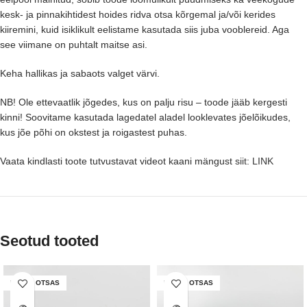
kesk- ja pinnakihtidest hoides ridva otsa kõrgemal ja/või kerides
kiiremini, kuid isiklikult eelistame kasutada siis juba vooblereid. Aga
see viimane on puhtalt maitse asi.
Keha hallikas ja sabaots valget värvi.
NB! Ole ettevaatlik jõgedes, kus on palju risu – toode jääb kergesti
kinni! Soovitame kasutada lagedatel aladel looklevates jõelõikudes,
kus jõe põhi on okstest ja roigastest puhas.
Vaata kindlasti toote tutvustavat videot kaani mängust
siit: LINK
Seotud tooted
LAOST OTSAS
LAOST OTSAS