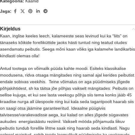
Kategooria:
Kaanid
Jaga:
Kirjeldus
Kaan, inglise keeles leech, kalameeste seas levinud kui ka “liits” on
tänaseks kõikide forelliküttide jaoks hästi tuntud ning teatud oludes
asendamatu peibutis. Seega mõni kaan võiks iga kalamehe landikarbis
kindlasti olemas olla!
Antud tootega on võimalik püüda kahte moodi. Esiteks klassikalise
moodusena, ridva otsaga mängitades ning samal ajal kerides peibutist
endale sobivas veekihis. Teine võimalus on aga püüdmiseks jõgede
põhjakihtidest, sh ka täitsa jõe põhjas vaikselt mängitades. Peibutis on
sellise kujuga, et kui see lasta veekogu põhja siis tema konks jääb 45
kraadise nurga all ülespoole ning kui kala seda tagantpoolt haarab siis
on saagi otsa jäämine garanteeritud. Ideaalne püügiviis
talvisesse/varakevadisse aega, kui kalad on alles jõgede sügavates
aukudes energiasäästu reziimil. Vaikselt mööda põhjamuda liikuv
peibutis tundub forellile lihtne saak ning haarab seda kindlasti. Nagu
eelpool mainitud, sobib toode loomulikult püüdmiseks ka veekogude