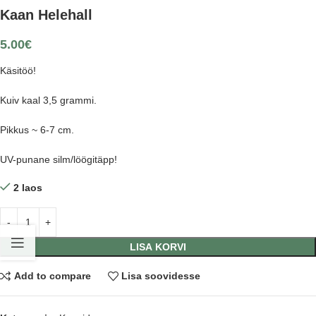
Kaan Helehall
5.00
€
Käsitöö!
Kuiv kaal 3,5 grammi.
Pikkus ~ 6-7 cm.
UV-punane silm/löögitäpp!
2 laos
LISA KORVI
Add to compare
Lisa soovidesse