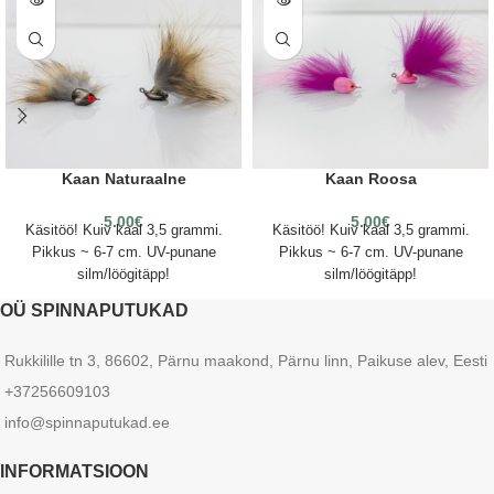
Kaan Naturaalne
Kaan Roosa
5.00
€
5.00
€
Käsitöö! Kuiv kaal 3,5 grammi.
Käsitöö! Kuiv kaal 3,5 grammi.
Pikkus ~ 6-7 cm. UV-punane
Pikkus ~ 6-7 cm. UV-punane
silm/löögitäpp!
silm/löögitäpp!
OÜ SPINNAPUTUKAD
Rukkilille tn 3, 86602, Pärnu maakond, Pärnu linn, Paikuse alev, Eesti
+37256609103
info@spinnaputukad.ee
INFORMATSIOON