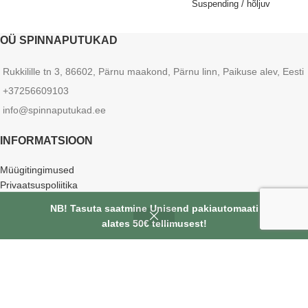
Suspending / hõljuv
OÜ SPINNAPUTUKAD
Rukkilille tn 3, 86602, Pärnu maakond, Pärnu linn, Paikuse alev, Eesti
+37256609103
info@spinnaputukad.ee
INFORMATSIOON
Müügitingimused
Privaatsuspoliitika
Kontakt
NB! Tasuta saatmine Unisend pakiautomaati
alates 50€ tellimusest!
JÄLGI MEID