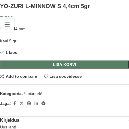
YO-ZURI L-MINNOW S 4,4cm 5gr
7.50
€
Pikkus 44 mm
Kaal 5 gr
1 laos
LISA KORVI
Add to compare
Lisa soovidesse
Kategooria:
!Leiunurk!
Jaga:
Kirjeldus
Uus lant!