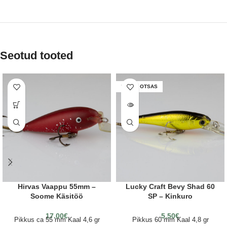
Seotud tooted
LAOST OTSAS
Hirvas Vaappu 55mm –
Lucky Craft Bevy Shad 60
Soome Käsitöö
SP – Kinkuro
17.00
€
5.50
€
Pikkus ca 55 mm Kaal 4,6 gr
Pikkus 60 mm Kaal 4,8 gr