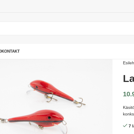
D
KONTAKT
Esileh
La
10.
Käsit
konks
7 