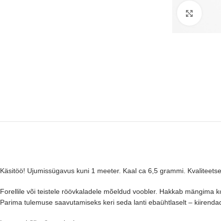
Suure
Käsitöö! Ujumissügavus kuni 1 meeter. Kaal ca 6,5 grammi. Kvaliteetse
Forellile või teistele röövkaladele mõeldud voobler. Hakkab mängima ko
Parima tulemuse saavutamiseks keri seda lanti ebaühtlaselt – kiirenda