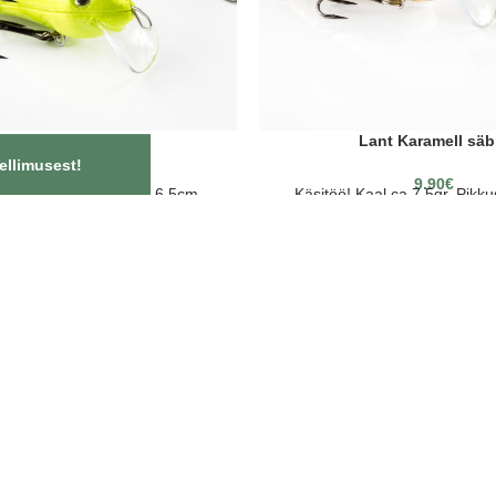
Lant Hele oliiv
Lant Karamell säb
ellimusest!
7.50
€
9.90
€
al ca 7,5gr. Pikkus ca 6,5cm.
Käsitöö! Kaal ca 7,5gr. Pikk
konksud Norra tootjalt “MUSTAD”
Kvaliteetsed konksud Norra too
OON
d
ka