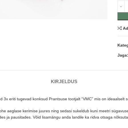
nda
Ad
Kateg
Jaga
KIRJELDUS
d 3x eriti tugevad konksud Prantsuse tootjalt “VMC” mis on ideaalselt 
he aeglase kerimise juures ning sedasi sukeldub kuni meetri sügavusele.
des ja pausitades. Võid lisamängu anda landile ka ridva otsaga nõksuta