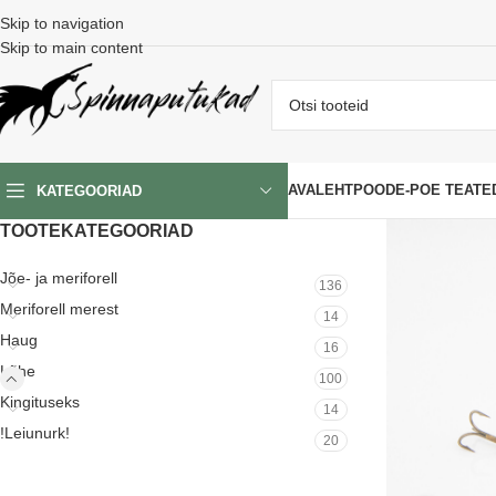
Skip to navigation
Skip to main content
AVALEHT
POOD
E-POE TEATE
KATEGOORIAD
TOOTEKATEGOORIAD
Jõe- ja meriforell
136
Meriforell merest
14
Haug
16
Lõhe
100
Kingituseks
14
!Leiunurk!
20