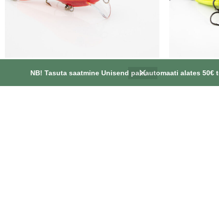
Lant v2.0 Punane oranz
NB! Tasuta saatmine Unisend pakiautomaati alates 50€ t
10.90
€
Käsitöö! Kaal ca 6,5gr. Pikkus ca 6,5cm.
Käsitöö! Ka
Kvaliteetsed 3x tugevusega konksud
Kvaliteetsed 
Prantsusmaa tootjalt “VMC”
OÜ SPINNAPUTUKAD
INFORMATSI
Müügitingimuse
Rukkilille tn 3, 86602, Pärnu maakond, Pärnu
Privaatsuspoliiti
linn, Paikuse alev, Eesti
Kontakt
+37256609103
info@spinnaputukad.ee