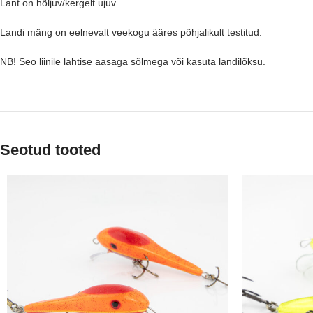
Lant on hõljuv/kergelt ujuv.
Landi mäng on eelnevalt veekogu ääres põhjalikult testitud.
NB! Seo liinile lahtise aasaga sõlmega või kasuta landilõksu.
Seotud tooted