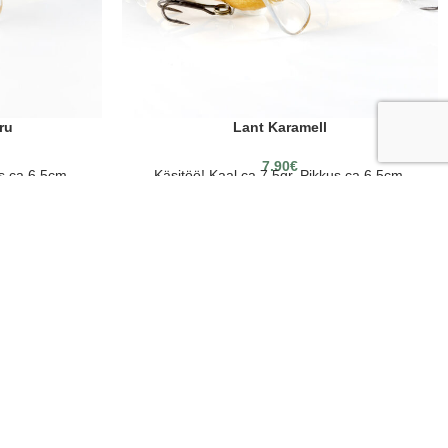
ru
Lant Karamell
7.90
€
us ca 6,5cm.
Käsitöö! Kaal ca 7,5gr. Pikkus ca 6,5cm.
tjalt “MUSTAD”
Kvaliteetsed konksud Norra tootjalt “MUSTAD”
JÄLGI MEID