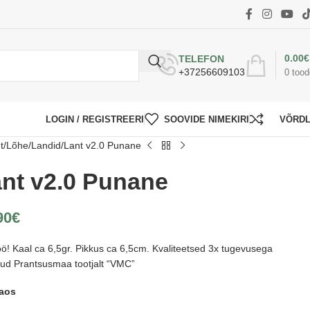
0.00
€
TELEFON
+37256609103
0
tood
LOGIN / REGISTREERI
SOOVIDE NIMEKIRI
VÕRD
t
Lõhe
Landid
Lant v2.0 Punane
nt v2.0 Punane
90
€
öö! Kaal ca 6,5gr. Pikkus ca 6,5cm. Kvaliteetsed 3x tugevusega
ud Prantsusmaa tootjalt “VMC”
laos