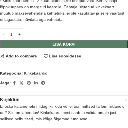
* Kinkekaart kehtib 12 kuud alates selle ostupäevast. Kehtivusaja
lõppkuupäev on märgitud kaardile. Tähtaja ületanud kinkekaart
muutub maksevahendina kehtetuks, ei ole kasutatav ja selle väärtust
ei tagastata, hüvitata ega vahetata.
LISA KORVI
Add to compare
Lisa soovidesse
Kategooria:
Kinkekaardid
Jaga:
Kirjeldus
Ei oska kalamehele midagi kinkida või ei tea, millised ta lemmiklandid
on? Siin on lahendus! Kinkekaardi eest saab ta valida omale just
sellised peibutised, mis kõige õigemad tunduvad.