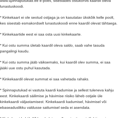
www.spinnaputukad.ee e-poes, sisestades ostukorvis kaardil oleva
lunastuskoodi.
* Kinkekaart ei ole seotud ostjaga ja on kasutatav ükskõik kelle poolt,
kes sisestab esmakordselt lunastuskoodi enne kaardil olevat tähtaega.
* Kinkekaartide eest ei saa osta uusi kinkekaarte.
* Kui ostu summa ületab kaardil oleva saldo, saab vahe tasuda
pangalingi kaudu.
* Kui ostu summa jääb väiksemaks, kui kaardil olev summa, ei saa
jääki uue ostu puhul kasutada.
* Kinkekaardil olevat summat ei saa vahetada rahaks.
* Spinnaputukad ei vastuta kaardi kadumise ja sellest tuleneva kahju
eest. Kinkekaardi säilimise ja hävimise riisiko läheb ostjale üle
kinkekaardi väljastamisest. Kinkekaardi kadumisel, hävimisel või
ebaseaduslikku valdusse sattumisel seda ei asendata.