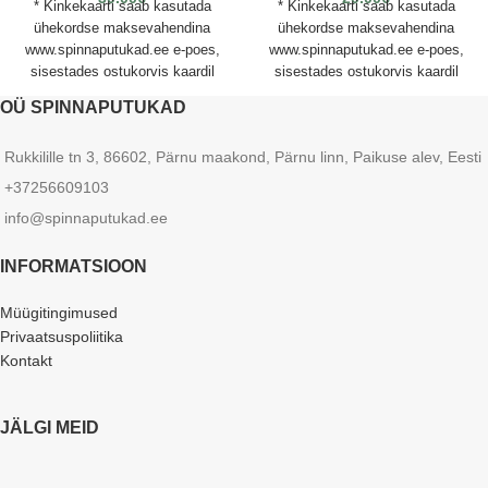
* Kinkekaarti saab kasutada
* Kinkekaarti saab kasutada
ühekordse maksevahendina
ühekordse maksevahendina
www.spinnaputukad.ee e-poes,
www.spinnaputukad.ee e-poes,
sisestades ostukorvis kaardil
sisestades ostukorvis kaardil
oleva lunastuskoodi. * Kinkekaart
oleva lunastuskoodi. * Kinkekaart
OÜ SPINNAPUTUKAD
ei ole seotud ostjaga ja on
ei ole seotud ostjaga ja on
kasutatav ükskõik kelle poolt,
kasutatav ükskõik kelle poolt,
Rukkilille tn 3, 86602, Pärnu maakond, Pärnu linn, Paikuse alev, Eesti
kes sisestab esmakordselt
kes sisestab esmakordselt
lunastuskoodi enne kaardil olevat
lunastuskoodi enne kaardil olevat
+37256609103
tähtaega. * Kinkekaartide eest ei
tähtaega. * Kinkekaartide eest ei
info@spinnaputukad.ee
saa osta uusi kinkekaarte. * Kui
saa osta uusi kinkekaarte. * Kui
ostu summa ületab kaardil oleva
ostu summa ületab kaardil oleva
INFORMATSIOON
saldo, saab vahe tasuda
saldo, saab vahe tasuda
pangalingi kaudu. * Kui ostu
pangalingi kaudu. * Kui ostu
summa jääb väiksemaks, kui
summa jääb väiksemaks, kui
Müügitingimused
kaardil olev summa, ei saa jääki
kaardil olev summa, ei saa jääki
Privaatsuspoliitika
uue ostu puhul kasutada. *
uue ostu puhul kasutada. *
Kontakt
Kinkekaardil olevat summat ei
Kinkekaardil olevat summat ei
saa vahetada rahaks. *
saa vahetada rahaks. *
Spinnaputukad ei vastuta kaardi
Spinnaputukad ei vastuta kaardi
JÄLGI MEID
kadumise ja sellest tuleneva
kadumise ja sellest tuleneva
kahju eest. Kinkekaardi säilimise
kahju eest. Kinkekaardi säilimise
ja hävimise riisiko läheb ostjale
ja hävimise riisiko läheb ostjale