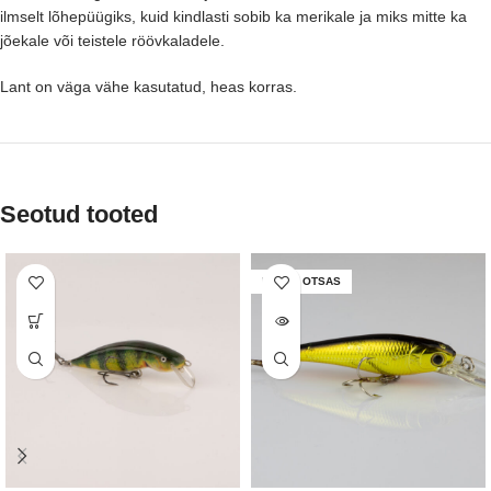
ilmselt lõhepüügiks, kuid kindlasti sobib ka merikale ja miks mitte ka
jõekale või teistele röövkaladele.
Lant on väga vähe kasutatud, heas korras.
Seotud tooted
LAOST OTSAS