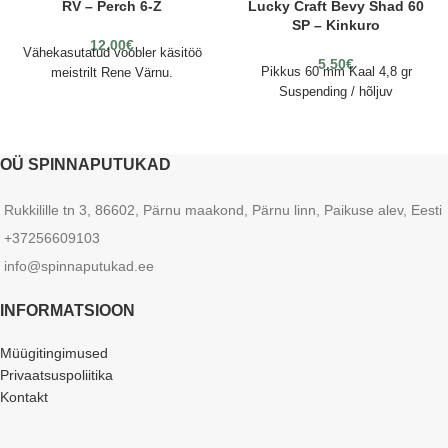
RV – Perch 6-Z
Lucky Craft Bevy Shad 60
SP – Kinkuro
12.00
€
Vähekasutatud voobler käsitöö
5.50
€
Pikkus 60 mm Kaal 4,8 gr
meistrilt Rene Värnu.
Suspending / hõljuv
OÜ SPINNAPUTUKAD
Rukkilille tn 3, 86602, Pärnu maakond, Pärnu linn, Paikuse alev, Eesti
+37256609103
info@spinnaputukad.ee
INFORMATSIOON
Müügitingimused
Privaatsuspoliitika
Kontakt