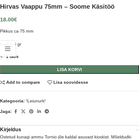
Hirvas Vaappu 75mm – Soome Käsitöö
18.00
€
Pikkus ca 75 mm
Kaal 6,3 gr
1 laos
LISA KORVI
Add to compare
Lisa soovidesse
Kategooria:
!Leiunurk!
Jaga:
Kirjeldus
Ostetud kunagi ammu Tornio jõe kaldal asuvast kioskist. Mõeldudki