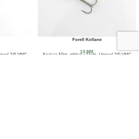
Forell Kollane
13.90
€
ppuv! 2/0 VMC
Kaal ca 50gr, pikkus ~11cm. Uppuv! 2/0 VMC
konksud
JÄLGI MEID