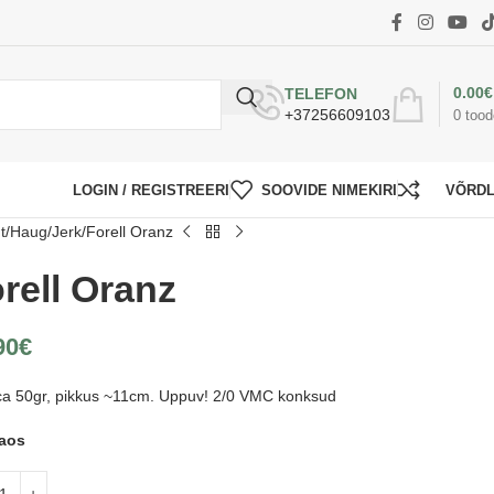
0.00
€
TELEFON
+37256609103
0
tood
LOGIN / REGISTREERI
SOOVIDE NIMEKIRI
VÕRD
t
Haug
Jerk
Forell Oranz
rell Oranz
90
€
ca 50gr, pikkus ~11cm. Uppuv! 2/0 VMC konksud
laos