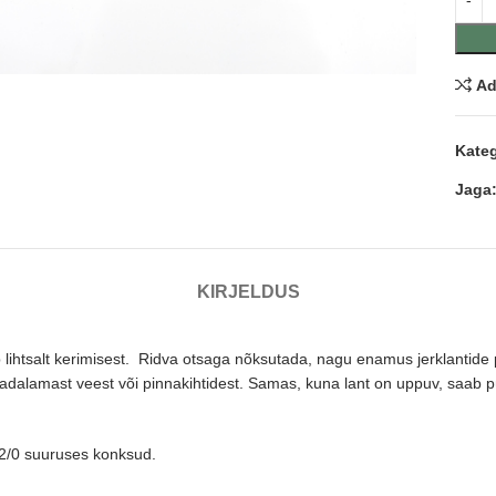
nda
Ad
Kateg
Jaga
KIRJELDUS
lihtsalt kerimisest. Ridva otsaga nõksutada, nagu enamus jerklantide pu
 madalamast veest või pinnakihtidest. Samas, kuna lant on uppuv, saab pü
 2/0 suuruses konksud.