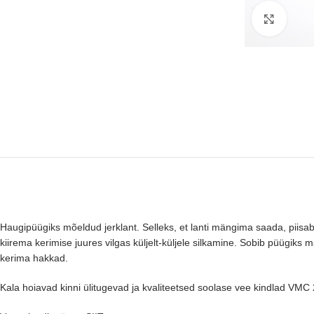
Suure
Haugipüügiks mõeldud jerklant. Selleks, et lanti mängima saada, piisab 
kiirema kerimise juures vilgas küljelt-küljele silkamine. Sobib püügiks
kerima hakkad.
Kala hoiavad kinni ülitugevad ja kvaliteetsed soolase vee kindlad VMC