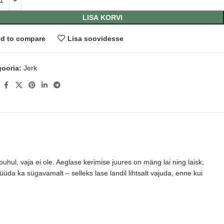
LISA KORVI
d to compare
Lisa soovidesse
ooria:
Jerk
:
hul, vaja ei ole. Aeglase kerimise juures on mäng lai ning laisk,
üda ka sügavamalt – selleks lase landil lihtsalt vajuda, enne kui