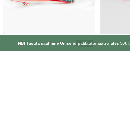
Jerk – Jäälind
NB! Tasuta saatmine Unisend pakiautomaati alates 50€ t
16.90
€
Kaal ca 50gr, pikkus ~11cm. Aeglaselt uppuv!
Kaal ca 50gr,
Pimedas helendav kõhualune! 2/0 VMC
Pimedas h
konksud
OÜ SPINNAPUTUKAD
INFORMATSI
Müügitingimuse
Rukkilille tn 3, 86602, Pärnu maakond, Pärnu
Privaatsuspoliiti
linn, Paikuse alev, Eesti
Kontakt
+37256609103
info@spinnaputukad.ee