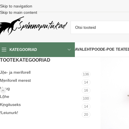
Skip to navigation
Skip to main content
AVALEHT
POOD
E-POE TEATE
KATEGOORIAD
TOOTEKATEGOORIAD
Jõe- ja meriforell
136
Meriforell merest
14
Haug
16
Lõhe
100
Kingituseks
14
!Leiunurk!
20