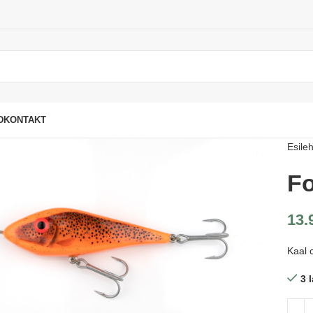
D
KONTAKT
Esileh
Fo
13.
Kaal 
3 