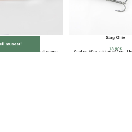
Jerk – Vikerforell
Särg Oliiv
ellimusest!
16.90
€
13.90
€
 pikkus ~11cm. Aeglaselt uppuv!
Kaal ca 50gr, pikkus ~11cm. U
elendav keskjoon! 2/0 VMC
konksud
konksud
OON
d
ka